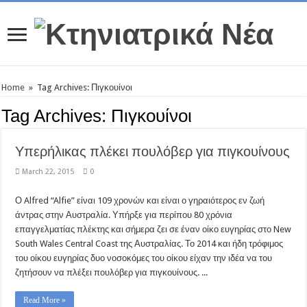
Home
»
Tag Archives: Πιγκουίνοι
Tag Archives:
Πιγκουίνοι
Υπερήλικας πλέκει πουλόβερ για πιγκουίνους
March 22, 2015
0
Ο Alfred “Alfie” είναι 109 χρονών και είναι ο γηραιότερος εν ζωή
άντρας στην Αυστραλία. Υπήρξε για περίπου 80 χρόνια
επαγγελματίας πλέκτης και σήμερα ζει σε έναν οίκο ευγηρίας στο New
South Wales Central Coast της Αυστραλίας. Το 2014 και ήδη τρόφιμος
του οίκου ευγηρίας δυο νοσοκόμες του οίκου είχαν την ιδέα να του
ζητήσουν να πλέξει πουλόβερ για πιγκουίνους. ...
Read More »