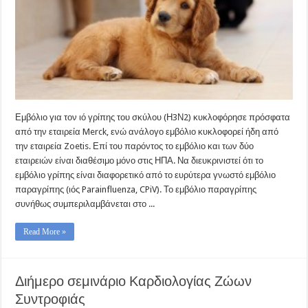
Εμβόλιο για τον ιό γρίπης του σκύλου (Η3Ν2) κυκλοφόρησε πρόσφατα
από την εταιρεία Merck, ενώ ανάλογο εμβόλιο κυκλοφορεί ήδη από
την εταιρεία Zoetis. Επί του παρόντος το εμβόλιο και των δύο
εταιρειών είναι διαθέσιμο μόνο στις ΗΠΑ. Να διευκρινιστεί ότι το
εμβόλιο γρίπης είναι διαφορετικό από το ευρύτερα γνωστό εμβόλιο
παραγρίπης (ιός Parainfluenza, CPiV). Το εμβόλιο παραγρίπης
συνήθως συμπεριλαμβάνεται στο ...
Read More »
Διήμερο σεμινάριο Καρδιολογίας Ζώων
Συντροφιάς