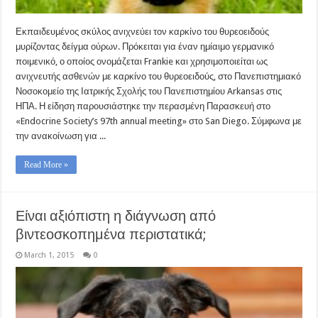
Εκπαιδευμένος σκύλος ανιχνεύει τον καρκίνο του θυρεοειδούς
μυρίζοντας δείγμα ούρων. Πρόκειται για έναν ημίαιμο γερμανικό
ποιμενικό, ο οποίος ονομάζεται Frankie και χρησιμοποιείται ως
ανιχνευτής ασθενών με καρκίνο του θυρεοειδούς, στο Πανεπιστημιακό
Νοσοκομείο της Ιατρικής Σχολής του Πανεπιστημίου Arkansas στις
ΗΠΑ. Η είδηση παρουσιάστηκε την περασμένη Παρασκευή στο
«Endocrine Society’s 97th annual meeting» στο San Diego. Σύμφωνα με
την ανακοίνωση για ...
Read More »
Είναι αξιόπιστη η διάγνωση από
βιντεοσκοπημένα περιστατικά;
March 1, 2015
0