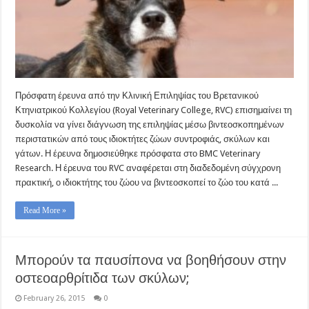
Πρόσφατη έρευνα από την Κλινική Επιληψίας του Βρετανικού
Κτηνιατρικού Κολλεγίου (Royal Veterinary College, RVC) επισημαίνει τη
δυσκολία να γίνει διάγνωση της επιληψίας μέσω βιντεοσκοπημένων
περιστατικών από τους ιδιοκτήτες ζώων συντροφιάς, σκύλων και
γάτων. Η έρευνα δημοσιεύθηκε πρόσφατα στο BMC Veterinary
Research. Η έρευνα του RVC αναφέρεται στη διαδεδομένη σύγχρονη
πρακτική, ο ιδιοκτήτης του ζώου να βιντεοσκοπεί το ζώο του κατά ...
Read More »
Μπορούν τα παυσίπονα να βοηθήσουν στην
οστεοαρθρίτιδα των σκύλων;
February 26, 2015
0