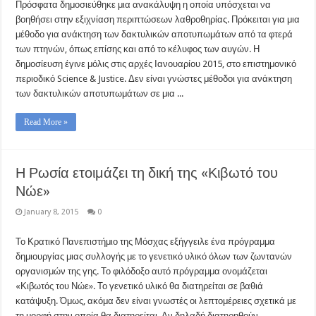
Πρόσφατα δημοσιεύθηκε μια ανακάλυψη η οποία υπόσχεται να
βοηθήσει στην εξιχνίαση περιπτώσεων λαθροθηρίας. Πρόκειται για μια
μέθοδο για ανάκτηση των δακτυλικών αποτυπωμάτων από τα φτερά
των πτηνών, όπως επίσης και από το κέλυφος των αυγών. Η
δημοσίευση έγινε μόλις στις αρχές Ιανουαρίου 2015, στο επιστημονικό
περιοδικό Science & Justice. Δεν είναι γνώστες μέθοδοι για ανάκτηση
των δακτυλικών αποτυπωμάτων σε μια ...
Read More »
Η Ρωσία ετοιμάζει τη δική της «Κιβωτό του
Νώε»
January 8, 2015
0
Το Κρατικό Πανεπιστήμιο της Μόσχας εξήγγειλε ένα πρόγραμμα
δημιουργίας μιας συλλογής με το γενετικό υλικό όλων των ζωντανών
οργανισμών της γης. Το φιλόδοξο αυτό πρόγραμμα ονομάζεται
«Κιβωτός του Νώε». Το γενετικό υλικό θα διατηρείται σε βαθιά
κατάψυξη. Όμως, ακόμα δεν είναι γνωστές οι λεπτομέρειες σχετικά με
τη μορφή στην οποία θα διατηρείται. Αν δηλαδή διατηρηθούν