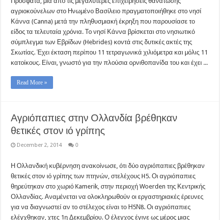
Πρόσφατα, μια από τις μεγαλύτερες επιχειρήσεις θανάτωσης
αγριοκούνελων στο Ηνωμένο Βασίλειο πραγματοποιήθηκε στο νησί
Κάννα (Canna) μετά την πληθυσμιακή έκρηξη που παρουσίασε το
είδος τα τελευταία χρόνια. Το νησί Κάννα βρίσκεται στο νησιωτικό
σύμπλεγμα των Εβρίδων (Hebrides) κοντά στις δυτικές ακτές της
Σκωτίας. Έχει έκταση περίπου 11 τετραγωνικά χιλιόμετρα και μόλις 11
κατοίκους. Είναι, γνωστό για την πλούσια ορνιθοπανίδα του και έχει ...
Read More »
Αγριόπαπιες στην Ολλανδία βρέθηκαν
θετικές στον ιό γρίπης
December 2, 2014
0
Η Ολλανδική κυβέρνηση ανακοίνωσε, ότι δύο αγριόπαπιες βρέθηκαν
θετικές στον ιό γρίπης των πτηνών, στελέχους H5. Οι αγριόπαπιες
θηρεύτηκαν στο χωριό Kamerik, στην περιοχή Woerden της Κεντρικής
Ολλανδίας. Αναμένεται να ολοκληρωθούν οι εργαστηριακές έρευνες
για να διαγνωστεί αν το στέλεχος είναι το Η5Ν8. Οι αγριόπαπιες
ελέγχθηκαν, χτες 1η Δεκεμβρίου. Ο έλεγχος έγινε ως μέρος μιας