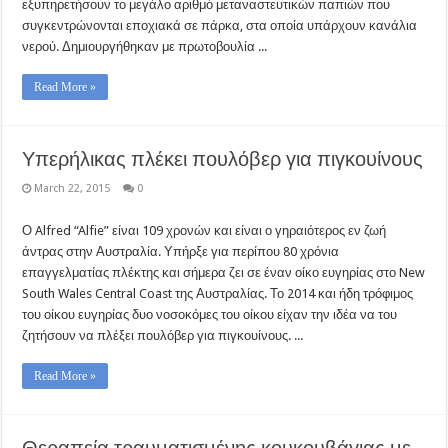
εξυπηρετήσουν το μεγάλο αριθμό μεταναστευτικών παπιών που
συγκεντρώνονται εποχιακά σε πάρκα, στα οποία υπάρχουν κανάλια
νερού. Δημιουργήθηκαν με πρωτοβουλία ...
Read More »
Υπερήλικας πλέκει πουλόβερ για πιγκουίνους
March 22, 2015
0
Ο Alfred “Alfie” είναι 109 χρονών και είναι ο γηραιότερος εν ζωή
άντρας στην Αυστραλία. Υπήρξε για περίπου 80 χρόνια
επαγγελματίας πλέκτης και σήμερα ζει σε έναν οίκο ευγηρίας στο New
South Wales Central Coast της Αυστραλίας. Το 2014 και ήδη τρόφιμος
του οίκου ευγηρίας δυο νοσοκόμες του οίκου είχαν την ιδέα να του
ζητήσουν να πλέξει πουλόβερ για πιγκουίνους. ...
Read More »