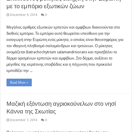
με το εμπόριο εξωτικών ζώων
December 9, 2014
0
Μεγάλος αριθμός εξωτικών ερπετών και αμφίβιων διακινούνται στο
διεθνές εμπόριο. Το εμπόριο αυτό θεωρείται υπεύθυνο για την
εισαγωγή στην Ευρώπη ενός μύκητα, ο οποίος είναι θανατηφόρος για
τον ιθαγενή πληθυσμό σαλαμάνδρων και τριτώνων. Ο μύκητας
ονομάζεται Batrachochytrium salamandrivorans και προσβάλει το
δέρμα ορισμένων ερπετών και αμφιβίων. Στο δέρμα, αυξάνει το
μέγεθος της κεράτινης στοιβάδας και η πάχυνση που προκαλεί
εμποδίζει την ...
Read More »
Μαζική εξόντωση αγριοκούνελων στο νησί
Κάννα της Σκωτίας
December 7, 2014
0