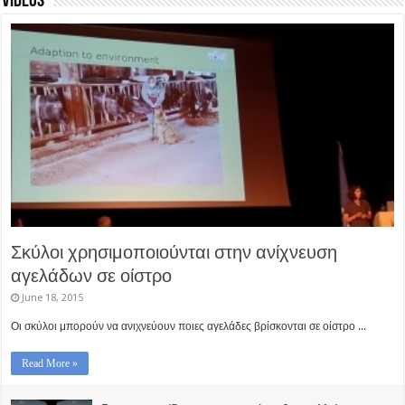
videos
Η ελληνική πα
ρότης!
γάλακτος
Σκύλοι χρησιμοποιούνται στην ανίχνευση
αγελάδων σε οίστρο
June 18, 2015
Οι σκύλοι μπορούν να ανιχνεύουν ποιες αγελάδες βρίσκονται σε οίστρο ...
Read More »