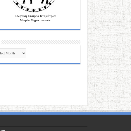
Ελληνική Εταιρεία Κτηνιάτρων
Μικρών Μηρυκαστικών
ves
com