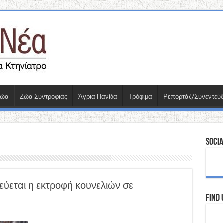
Ζώα
Ζώα Συντροφιάς
Άγρια Πανίδα
Τρόφιμα
Ρεπορτάζ/Συνεντεύξ
Socia
εται η εκτροφή κουνελιών σε
Find 