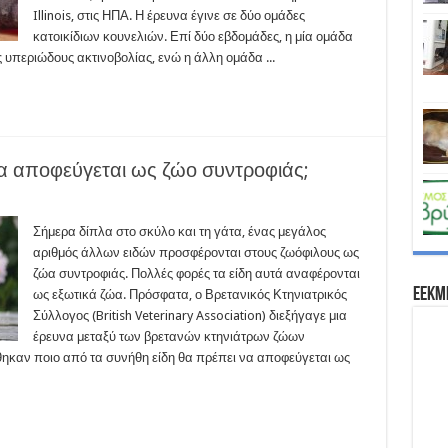
Illinois, στις ΗΠΑ. Η έρευνα έγινε σε δύο ομάδες
κατοικίδιων κουνελιών. Επί δύο εβδομάδες, η μία ομάδα
υπεριώδους ακτινοβολίας, ενώ η άλλη ομάδα ...
να αποφεύγεται ως ζώο συντροφιάς;
Σήμερα δίπλα στο σκύλο και τη γάτα, ένας μεγάλος
αριθμός άλλων ειδών προσφέρονται στους ζωόφιλους ως
ζώα συντροφιάς. Πολλές φορές τα είδη αυτά αναφέρονται
EEKM
ως εξωτικά ζώα. Πρόσφατα, ο Βρετανικός Κτηνιατρικός
Σύλλογος (British Veterinary Association) διεξήγαγε μια
έρευνα μεταξύ των βρετανών κτηνιάτρων ζώων
ήθηκαν ποιο από τα συνήθη είδη θα πρέπει να αποφεύγεται ως