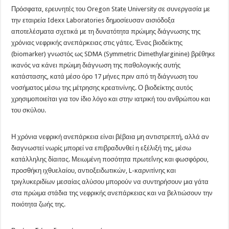
Πρόσφατα, ερευνητές του Oregon State University σε συνεργασία με
την εταιρεία Idexx Laboratories δημοσίευσαν αισιόδοξα
αποτελέσματα σχετικά με τη δυνατότητα πρώιμης διάγνωσης της
χρόνιας νεφρικής ανεπάρκειας στις γάτες. Ένας βιοδείκτης
(biomarker) γνωστός ως SDMA (Symmetric Dimethylarginine) βρέθηκε
ικανός να κάνει πρώιμη διάγνωση της παθολογικής αυτής
κατάστασης, κατά μέσο όρο 17 μήνες πριν από τη διάγνωση του
νοσήματος μέσω της μέτρησης κρεατινίνης. Ο βιοδείκτης αυτός
χρησιμοποιείται για τον ίδιο λόγο και στην ιατρική του ανθρώπου και
του σκύλου.
Η χρόνια νεφρική ανεπάρκεια είναι βέβαια μη αντιστρεπτή, αλλά αν
διαγνωστεί νωρίς μπορεί να επιβραδυνθεί η εξέλιξή της, μέσω
κατάλληλης δίαιτας. Μειωμένη ποσότητα πρωτεΐνης και φωσφόρου,
προσθήκη ιχθυελαίου, αντιοξειδωτικών, L-καρνιτίνης και
τριγλυκεριδίων μεσαίας αλύσου μπορούν να συντηρήσουν μια γάτα
στα πρώιμα στάδια της νεφρικής ανεπάρκειας και να βελτιώσουν την
ποιότητα ζωής της.