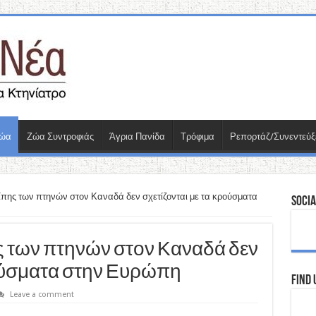
Ζώα
Ζώα Συντροφιάς
Άγρια Πανίδα
Τρόφιμα
Ρεπορτάζ/Συνεντεύξ
πης των πτηνών στον Καναδά δεν σχετίζονται με τα κρούσματα
Socia
ς των πτηνών στον Καναδά δεν
ρούσματα στην Ευρώπη
Find 
Leave a comment