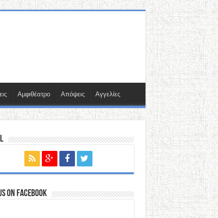
εις
Αμφιθέατρο
Απόψεις
Αγγελίες
l
us on Facebook