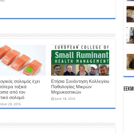
λογικός σολομός έχει
Ετήσια Συνάντηση Κολλεγίου
σότερα τοξικά
Παθολογίας Μικρών
EEKM
οιπα από τον
Μηρυκαστικών
τικό σολομό
June 18, 2016
ber 28, 2016