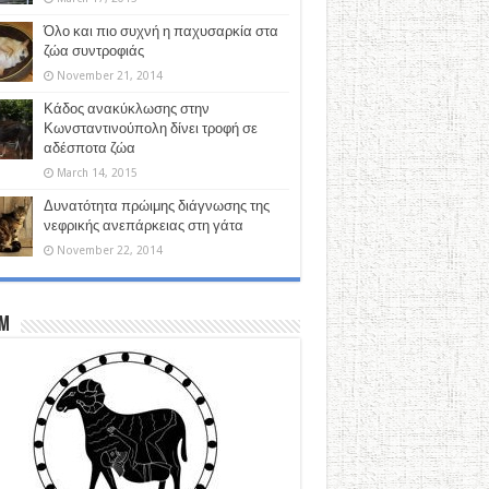
Όλο και πιο συχνή η παχυσαρκία στα
ζώα συντροφιάς
November 21, 2014
Κάδος ανακύκλωσης στην
Κωνσταντινούπολη δίνει τροφή σε
αδέσποτα ζώα
March 14, 2015
Δυνατότητα πρώιμης διάγνωσης της
νεφρικής ανεπάρκειας στη γάτα
November 22, 2014
M