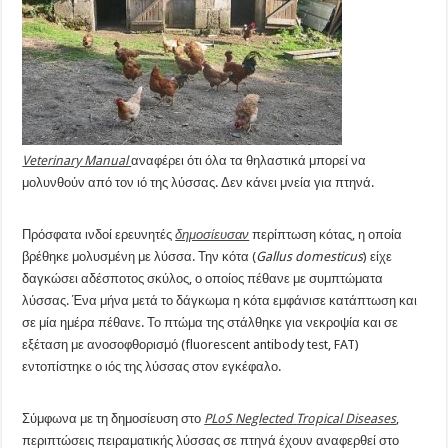
Veterinary Manual
αναφέρει ότι όλα τα θηλαστικά μπορεί να
μολυνθούν από τον ιό της λύσσας. Δεν κάνει μνεία για πτηνά.
Πρόσφατα ινδοί ερευνητές
δημοσίευσαν
περίπτωση κότας, η οποία
βρέθηκε μολυσμένη με λύσσα. Την κότα (
Gallus
domesticus
) είχε
δαγκώσει αδέσποτος σκύλος, ο οποίος πέθανε με συμπτώματα
λύσσας. Ένα μήνα μετά το δάγκωμα η κότα εμφάνισε κατάπτωση και
σε μία ημέρα πέθανε. Το πτώμα της στάλθηκε για νεκροψία και σε
εξέταση με ανοσοφθορισμό (fluorescent antibody test, FAT)
εντοπίστηκε ο ιός της λύσσας στον εγκέφαλο.
Σύμφωνα με τη δημοσίευση στο
PLoS
Neglected
Tropical Diseases
,
περιπτώσεις πειραματικής λύσσας σε πτηνά έχουν αναφερθεί στο