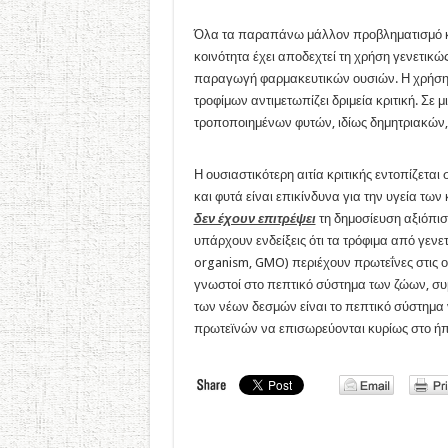
Όλα τα παραπάνω μάλλον προβληματισμό κα
κοινότητα έχει αποδεχτεί τη χρήση γενετικ
παραγωγή φαρμακευτικών ουσιών. Η χρήση
τροφίμων αντιμετωπίζει δριμεία κριτική. Σε μ
τροποποιημένων φυτών, ιδίως δημητριακών
Η ουσιαστικότερη αιτία κριτικής εντοπίζετα
και φυτά είναι επικίνδυνα για την υγεία τ
δεν έχουν επιτρέψει
τη δημοσίευση αξιόπι
υπάρχουν ενδείξεις ότι τα τρόφιμα από γενε
organism, GMO) περιέχουν πρωτεΐνες στις οπ
γνωστοί στο πεπτικό σύστημα των ζώων, σ
των νέων δεσμών είναι το πεπτικό σύστημα 
πρωτεϊνών να επισωρεύονται κυρίως στο ήπ