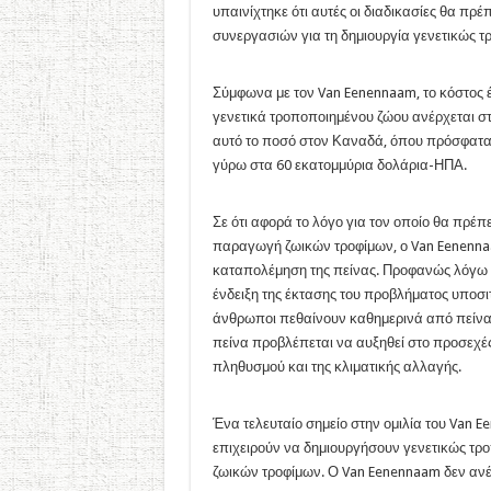
υπαινίχτηκε ότι αυτές οι διαδικασίες θα πρέ
συνεργασιών για τη δημιουργία γενετικώς 
Σύμφωνα με τον Van Eenennaam, το κόστος έ
γενετικά τροποποιημένου ζώου ανέρχεται στα
αυτό το ποσό στον Καναδά, όπου πρόσφατα 
γύρω στα 60 εκατομμύρια δολάρια-ΗΠΑ.
Σε ότι αφορά το λόγο για τον οποίο θα πρέ
παραγωγή ζωικών τροφίμων, ο Van Eenennaam
καταπολέμηση της πείνας. Προφανώς λόγω 
ένδειξη της έκτασης του προβλήματος υποσι
άνθρωποι πεθαίνουν καθημερινά από πείνα 
πείνα προβλέπεται να αυξηθεί στο προσεχέ
πληθυσμού και της κλιματικής αλλαγής.
Ένα τελευταίο σημείο στην ομιλία του Van 
επιχειρούν να δημιουργήσουν γενετικώς τρο
ζωικών τροφίμων. Ο Van Eenennaam δεν ανέφε