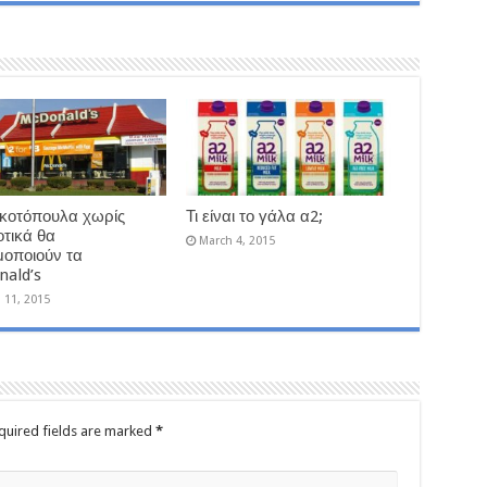
κοτόπουλα χωρίς
Τι είναι το γάλα α2;
οτικά θα
March 4, 2015
μοποιούν τα
ald’s
 11, 2015
quired fields are marked
*