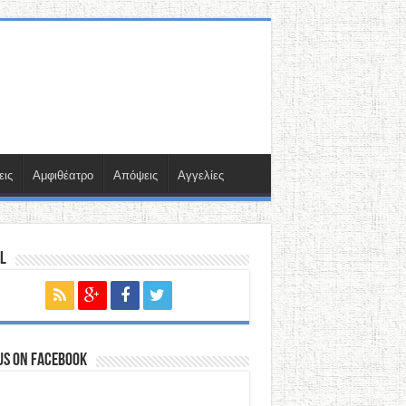
εις
Αμφιθέατρο
Απόψεις
Αγγελίες
l
us on Facebook