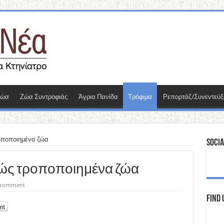
Ζώα
Ζώα Συντροφιάς
Άγρια Πανίδα
Τρόφιμα
Ρεπορτάζ/Συνεντεύξ
οποποιημένα ζώα
Socia
κώς τροποποιημένα ζώα
a comment
Find 