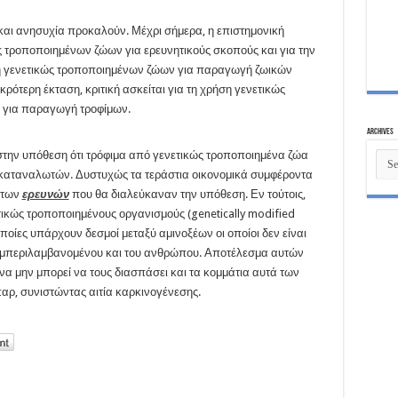
ι ανησυχία προκαλούν. Μέχρι σήμερα, η επιστημονική
ώς τροποποιημένων ζώων για ερευνητικούς σκοπούς και για την
 γενετικώς τροποποιημένων ζώων για παραγωγή ζωικών
ικρότερη έκταση, κριτική ασκείται για τη χρήση γενετικώς
, για παραγωγή τροφίμων.
Archives
ι στην υπόθεση ότι τρόφιμα από γενετικώς τροποποιημένα ζώα
Archi
ων καταναλωτών. Δυστυχώς τα τεράστια οικονομικά συμφέροντα
στων
ερευνών
που θα διαλεύκαναν την υπόθεση. Εν τούτοις,
τικώς τροποποιημένους οργανισμούς (genetically modified
οίες υπάρχουν δεσμοί μεταξύ αμινοξέων οι οποίοι δεν είναι
υμπεριλαμβανομένου και του ανθρώπου. Αποτέλεσμα αυτών
να μην μπορεί να τους διασπάσει και τα κομμάτια αυτά των
αρ, συνιστώντας αιτία καρκινογένεσης.