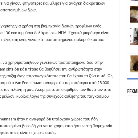
πει να γίνουν φτηνότερες και μίλησε για ανάγκη διακρατικών
τροποποιημένων ζώων.
γκρισης για χρήση στη βιομηχανία ζωικών τροφίμων ενός
 130 εκατομμύρια δολάρια, στις ΗΠΑ. Σχετικά μικρότερο είναι
η έγκριση ενός γενετικά τροποποιημένου σολομού κόστισε
πει να χρησιμοποιηθούν γενετικώς τροποποιημένα ζώα στην
 είπε ότι κάτι τέτοιο θα βοηθήσει την ανθρωπότητα στην
της αυξημένης παραγωγικότητας που θα έχουν τα ζώα αυτά. Ως
τισμού ο Van Eenennaam ανέφερε ότι περισσότεροι από 25.000
στον πλανήτη μας. Ακόμη είπε ότι ο αριθμός των θανάτων από
EEKM
ς μέλλον, κυρίως λόγω της συνεχούς αύξησης του παγκόσμιου
Eenennaam ήταν η αναφορά ότι υπάρχουν χώρες που ήδη
ποποιημένα βοοειδή για να τα χρησιμοποιήσουν στη βιομηχανία
ρε ποιες είναι οι χώρες αυτές.