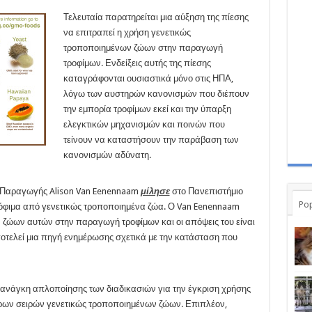
Τελευταία παρατηρείται μια αύξηση της πίεσης
να επιτραπεί η χρήση γενετικώς
τροποποιημένων ζώων στην παραγωγή
τροφίμων. Ενδείξεις αυτής της πίεσης
καταγράφονται ουσιαστικά μόνο στις ΗΠΑ,
λόγω των αυστηρών κανονισμών που διέπουν
την εμπορία τροφίμων εκεί και την ύπαρξη
ελεγκτικών μηχανισμών και ποινών που
τείνουν να καταστήσουν την παράβαση των
κανονισμών αδύνατη.
 Παραγωγής Alison Van Eenennaam
μίλησε
στο Πανεπιστήμιο
Pop
τρόφιμα από γενετικώς τροποποιημένα ζώα. Ο Van Eenennaam
ν ζώων αυτών στην παραγωγή τροφίμων και οι απόψεις του είναι
ποτελεί μια πηγή ενημέρωσης σχετικά με την κατάσταση που
ανάγκη απλοποίησης των διαδικασιών για την έγκριση χρήσης
ορων σειρών γενετικώς τροποποιημένων ζώων. Επιπλέον,