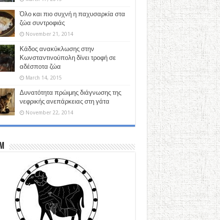
Όλο και πιο συχνή η παχυσαρκία στα
ζώα συντροφιάς
November 21, 2014
Κάδος ανακύκλωσης στην
Κωνσταντινούπολη δίνει τροφή σε
αδέσποτα ζώα
March 14, 2015
Δυνατότητα πρώιμης διάγνωσης της
νεφρικής ανεπάρκειας στη γάτα
November 22, 2014
M